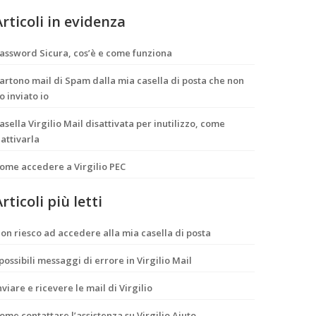
Articoli in evidenza
assword Sicura, cos’è e come funziona
artono mail di Spam dalla mia casella di posta che non
o inviato io
asella Virgilio Mail disattivata per inutilizzo, come
iattivarla
ome accedere a Virgilio PEC
rticoli più letti
on riesco ad accedere alla mia casella di posta
 possibili messaggi di errore in Virgilio Mail
nviare e ricevere le mail di Virgilio
ome contattare l’assistenza su Virgilio Aiuto