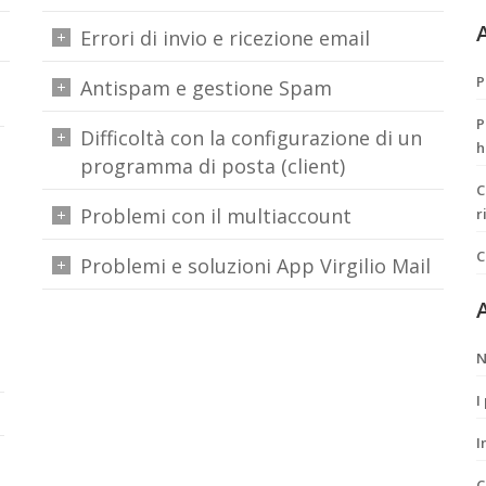
Errori di invio e ricezione email
P
Antispam e gestione Spam
P
Difficoltà con la configurazione di un
h
programma di posta (client)
C
Problemi con il multiaccount
r
C
Problemi e soluzioni App Virgilio Mail
A
N
I
I
C