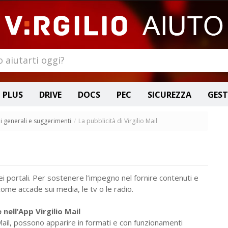
 PLUS
DRIVE
DOCS
PEC
SICUREZZA
GES
i generali e suggerimenti
/
La pubblicità di Virgilio Mail
 dei portali. Per sostenere l’impegno nel fornire contenuti e
, come accade sui media, le tv o le radio.
 nell’App Virgilio Mail
io Mail, possono apparire in formati e con funzionamenti