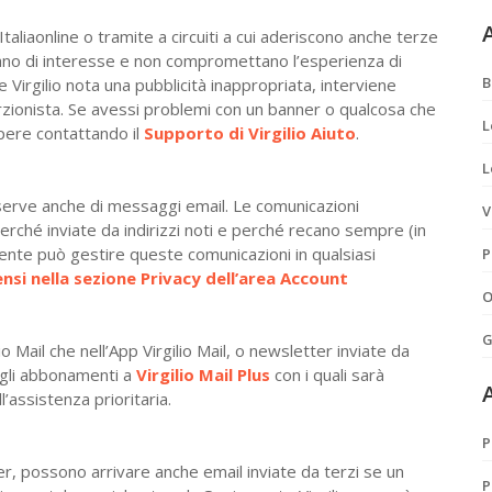
A
taliaonline o tramite a circuiti a cui aderiscono anche terze
siano di interesse e non compromettano l’esperienza di
B
e Virgilio nota una pubblicità inappropriata, interviene
zionista. Se avessi problemi con un banner o qualcosa che
L
apere contattando il
Supporto di Virgilio Aiuto
.
L
si serve anche di messaggi email. Le comunicazioni
V
 perché inviate da indirizzi noti e perché recano sempre (in
L’utente può gestire queste comunicazioni in qualsiasi
P
nsi nella sezione Privacy dell’area Account
O
G
io Mail che nell’App Virgilio Mail, o newsletter inviate da
degli abbonamenti a
Virgilio Mail Plus
con i quali sarà
l’assistenza prioritaria.
P
ider, possono arrivare anche email inviate da terzi se un
P