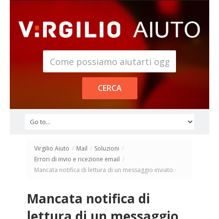
Virgilio Aiuto
/
Mail
/
Soluzioni
/
Errori di invio e ricezione email
/
Mancata notifica di lettura di un messaggio inviato
Mancata notifica di
lettura di un messaggio