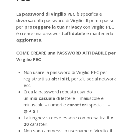
La
password di Virgilio PEC
è specifica e
diversa
dalla password di Virgilio. Il primo passo
per
proteggere la tua Privacy
con Virgilio PEC
è creare una password
affidabile
e mantenerla
aggiornata
.
COME CREARE una PASSWORD AFFIDABILE per
Virgilio PEC
Non usare la password di Virgilio PEC per
registrarti su
altri siti
, portali, social network
ecc.
Crea la password robusta usando
un
mix
casuale
di lettere – maiuscole e
minuscole – numeri e
caratteri
speciali:
. – _
@ + $ !
La lunghezza deve essere compresa tra
8 e
20
caratteri.
Non sono ammessi lo username di Virgilio, il