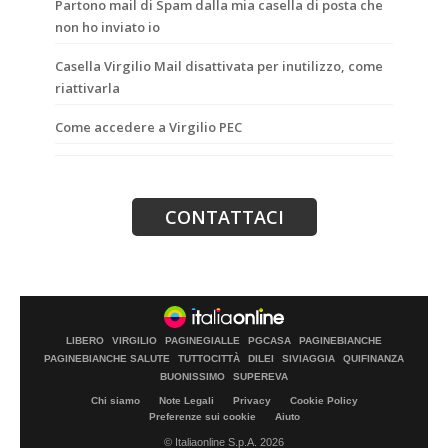
Partono mail di Spam dalla mia casella di posta che
non ho inviato io
Casella Virgilio Mail disattivata per inutilizzo, come
riattivarla
Come accedere a Virgilio PEC
LIBERO
VIRGILIO
PAGINEGIALLE
PGCASA
PAGINEBIANCHE
PAGINEBIANCHE SALUTE
TUTTOCITTÀ
DILEI
SIVIAGGIA
QUIFINANZA
BUONISSIMO
SUPEREVA
Chi siamo
Note Legali
Privacy
Cookie Policy
Preferenze sui cookie
Aiuto
© Italiaonline S.p.A. 2026